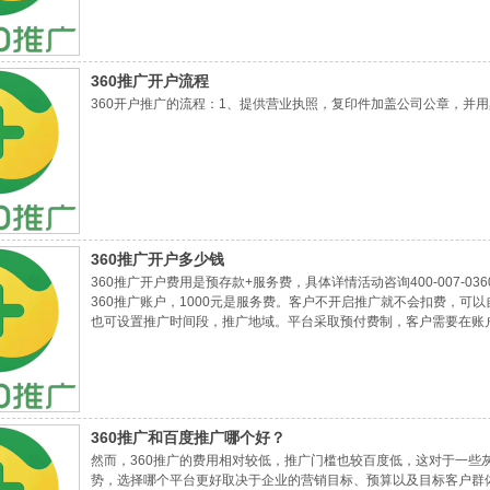
360推广的账户结构：账户，推广计划，推广组，创意四个组成，逐
三、360推广的账户可设置提醒功能
提醒账户的操作人员阶段性操作问题，更好的完成360推广工作，提
择。
360推广开户流程
四、360推广的账户可设置日预算功能
帮助用户控制单日的最高消费，设置了最高预算，账户花费到达设置的
360开户推广的流程：1、提供营业执照，复印件加盖公司公章，并用
五、360推广预算下线时间功能
帮助用户查看最近因为账户余额不足，账户预算耗尽，推广计划预算
360推广开户多少钱
360推广开户费用是预存款+服务费，具体详情活动咨询400-007-036
360推广账户，1000元是服务费。客户不开启推广就不会扣费，
也可设置推广时间段，推广地域。平台采取预付费制，客户需要在账
付推广费用。单次点击费用不会超过您设定的出价，具体扣费金额取决
质量度得分。360推广账户每日可设置预算最低30元，一个月约900
360推广和百度推广哪个好？
然而，360推广的费用相对较低，推广门槛也较百度低，这对于一些
势，选择哪个平台更好取决于企业的营销目标、预算以及目标客户群