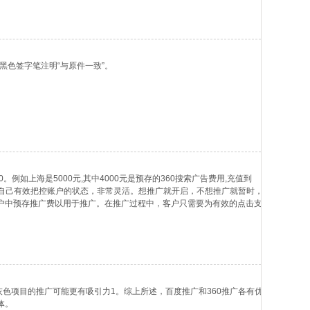
级递减。
醒方式有：邮件提醒、邮箱提醒、短信提醒、电话提醒。根据个人情况选
上限时，360推广的广告会自动下线。让客户能选择每日的推广预算。
黑色签字笔注明“与原件一致”。
耗尽等情况导致的下线记录，更合理地设置推广预算。
0。例如上海是5000元,其中4000元是预存的360搜索广告费用,充值到
可以自己有效把控账户的状态，非常灵活。想推广就开启，不想推广就暂时，
户中预存推广费以用于推广。在推广过程中，客户只需要为有效的点击支
于您的关键词出价*关键词的质量度得分/下一名的关键词出价*关键词的
元，一
灰色项目的推广可能更有吸引力1。综上所述，百度推广和360推广各有优
体。